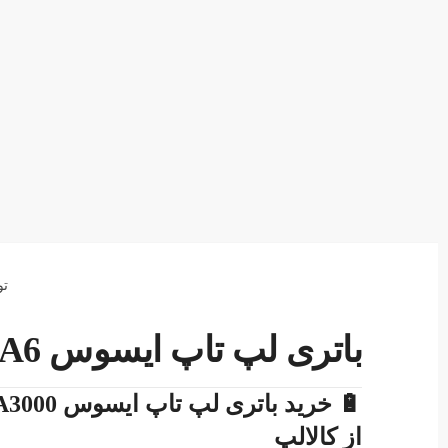
تو
باتری لپ تاپ ایسوس A3 A6 A7K A3000 A42-A3 A42-A6
از کالالپ