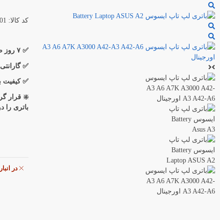
کد کالا: 50001
✅ ۷ روز ضمانت بازگشت کالا
✅ گارانتی
✅ کیفیت برد و 
❇️ قرار گ
باتری را د
در انبا