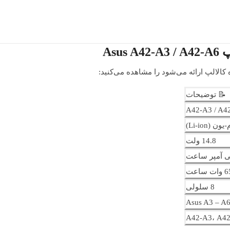
As
کالالپ ارائه می‌شود را مشاهده می‌کنید:
📝 توضیحات
A42-A3 / A4
ون (Li-ion)
14.8 ولت
8 سلولی
Asus A3 – A6
A42-A3، A4