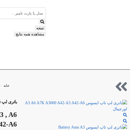
نتیجه
مشاهده همه نتایچ
خانه
/
باتری لپ تاپ ایسوس -A6
3 , A6
A42-A6