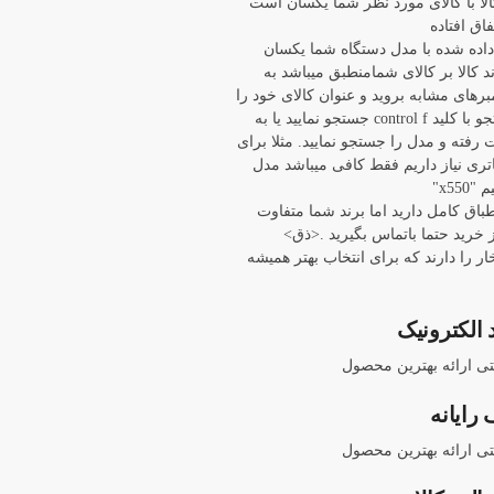
ا با کالای مورد نظر شما یکسان است
اق افتاده
 داده شده با مدل دستگاه شما یکسان
د کالا بر کالای شمامنطبق میباشد به
برهای مشابه بروید و عنوان کالای خود را
با باز کردن پنجره جستجو با کلید control f جستجو نمایید یا به
ته و مدل را جستجو نمایید. مثلا برای
 asus x550 ما باتری نیاز داریم فقط کافی میباشد مدل
x55"
نطباق کامل دارید اما برند شما متفاوت
خرید حتما باتماس بگیرید .<ذق>
ار را دارند که برای انتخاب بهتر همیشه
 الکترونیک
نتی ارائه بهترین محصول
رایانه
نتی ارائه بهترین محصول