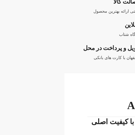
الت کالا
نتی ارائه بهترین محصول
لاین
اه شتاب
یل و پرداخت در محل
هان با کارت های بانکی
ی لپ تاپ ایسوس A3 A6 A7K A3000 | پارت نامبر A42-A3 , A42-A6 – با کیفیت اصلی