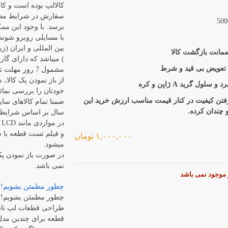
کالالپ بوده است و کال
سفارش در شرایط مطل
برسد. با وجود این م
با مسایلی روبرو شوند
بین المللی و ایران (زی
) میباشد که دارای گا
 تعویض بی قید و شرط
مشمول 7 روز م
از باز نمودن پک کالا،
سلول گرید A ژاپن و کره
خودتان را بررسی نمائی
رفتن کیفیت در کنار قیمت مناسب ارزش خرید این
ضمنا تمام کالاهای سای
و چندان کرده.
سال بر اساس شرایط 
د
و فیلم تست قطعه با ش
۱,۰۰۰,۰۰۰
تومان
میشود.
در صورت باز نمودن پ
نمی باشد.
ر موجود نمی باشد
چطور مطمئن بشویم!؟
چطور مطمئن بشویم!؟
طراحی قطعات لپ تاپ
قطعه برای چندین مدل 