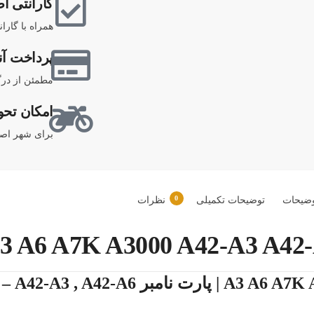
گارانتی اص
همراه با گارا
پرداخت آن
مطمئن از درگ
امکان تحو
برای شهر اصف
0
ضیحات
توضیحات تکمیلی
نظرات
🔋 خرید باتر