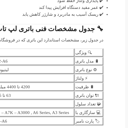
✔️ پایداری ولتاژ حفظ شود
✔️ عمر مفید دستگاه افزایش پیدا کند
✔️ ریسک آسیب به مادربرد و شارژر کاهش یابد
🔧 جدول مشخصات فنی باتری لپ تاپ us A42-A3 / A42-A6
در جدول زیر، مشخصات استاندارد این باتری که در فروشگاه 
🔍 ویژگی
🔋 مدل باتری
2-A6
⚙️ نوع باتری
لیتیوم-ی
⚡ ولتاژ
🔋 ظرفیت
4200 تا 4400 میلی آمپر ساعت
🔌 توان باتری
63 تا 65 وات ساعت
🧩 تعداد سلول
💻 سازگاری با
 – A7K – A3000 , A6 Series, A3 Series
🏷️ پارت نامبر
2-A6