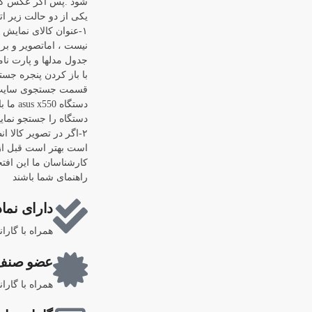
شود .پس اگر عکس کال
یکی از دو حالت زیر اتف
۱-عنوان کالای نمایش
نیست ، اماتصویر و برن
جدول مدلها و پارت نام
قسمت جستجوی سایت رف
دستگاه
دستگاه را جستجو نماییم "0
۲-اگر در تصویر کالا ا
است بهتر است قبل از 
کارشناسان ما این افتخ
راهنمای شما باشند
دارای نماد
همراه با گارا
عضو صنف 
همراه با گارا