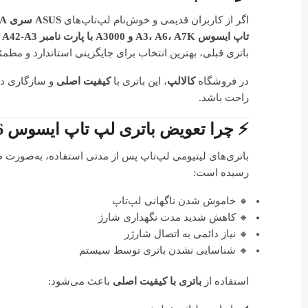
اگر از کاربران قدیمی و خوش‌نام لپ‌تاپ‌های
ASUS سری A
تاپ ایسوس A3، A6، A7K و A3000 با پارت نامبر A42-A3 و A42-A6
باتری قبلی، بهترین انتخاب برای جایگزینی استاندارد و مطم
در فروشگاه
کالالپ
، این باتری با
کیفیت اصلی
و سازگاری دقی
راحت باشد.
⚡ چرا تعویض باتری لپ تاپ ایسوس A3 / A6 اهمیت دارد؟
باتری‌های لیتیومی لپ‌تاپ پس از مدتی استفاده، به‌صورت طب
رسیده است:
🔸 خاموش شدن ناگهانی لپ‌تاپ
🔸 کاهش شدید مدت نگهداری شارژ
🔸 نیاز دائمی به اتصال شارژر
🔸 شناسایی نشدن باتری توسط سیستم
استفاده از
باتری با کیفیت اصلی
باعث می‌شود: