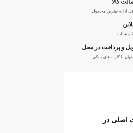
الت کالا
نتی ارائه بهترین محصول
لاین
اه شتاب
یل و پرداخت در محل
هان با کارت های بانکی
N552 | N5 مدل A41N1501 – با کیفیت اصلی در