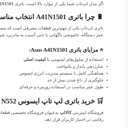
اگر مدل لپ‌تاپ شما یکی از موارد بالا است، باتری
1N1501
🔋 چرا باتری A41N1501 انتخاب مناسبی است؟
باتری لپ‌تاپ یکی از مهم‌ترین قطعات مصرفی است که مستقیم
عمر دستگاه، خاموشی ناگهانی یا حتی آسیب به مادربرد شو
⭐ مزایای باتری Asus A41N1501:
استفاده از سلول‌های لیتیومی با
کیفیت اصلی
شارژدهی پایدار و یکنواخت
هماهنگی کامل با سیستم مدیریت انرژی ایسوس
جلوگیری از داغ شدن بیش از حد
طول عمر مناسب در استفاده روزمره و حرفه‌ای
🛒 خرید باتری لپ تاپ ایسوس N552 از فروشگاه کالالپ
فروشگاه اینترنتی
کالالپ
به‌عنوان فروشگاه تخصصی قطعات لپ
رقابتی در اختیار کاربران قرار دهد.