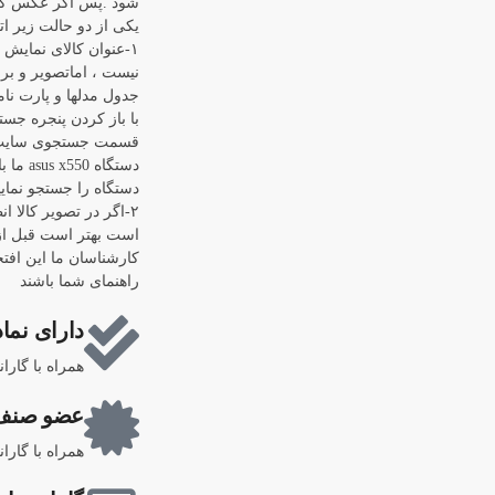
شود .پس اگر عکس کال
یکی از دو حالت زیر اتف
۱-عنوان کالای نمایش
نیست ، اماتصویر و برن
جدول مدلها و پارت نام
قسمت جستجوی سایت رف
دستگاه
دستگاه را جستجو نماییم "0
۲-اگر در تصویر کالا ا
است بهتر است قبل از 
کارشناسان ما این افتخ
راهنمای شما باشند
دارای نماد
همراه با گارا
عضو صنف 
همراه با گارا