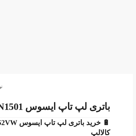
تو
باتری لپ تاپ ایسوس N552 N552V N552VW A41N1501
کالالپ