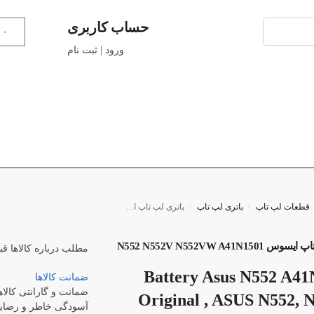
حساب کاربری
۰
ورود | ثبت نام
قطعات لپ تاپ
باتری لپ تاپ
باتری لپ تاپ ایسوس N552 N552V N552VW A41N1501
/
/
N552 N552V N552VW A41N15
مطلب درباره کالاها
قب
Battery Asus N552 A4
ضمانت کالاها
ضمانت و گارانتی کالاه
Original , ASUS N552, 
آسودگی خاطر و رضایت 