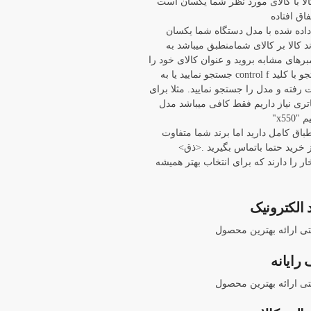
ا با کالای مورد نظر شما یکسان است
اق افتاده
 داده شده با مدل دستگاه شما یکسان
د کالا بر کالای شمامنطبق میباشد به
برهای مشابه بروید و عنوان کالای خود را
با باز کردن پنجره جستجو با کلید control f جستجو نمایید یا به
ته و مدل را جستجو نمایید. مثلا برای
 asus x550 ما باتری نیاز داریم فقط کافی میباشد مدل
x55"
نطباق کامل دارید اما برند شما متفاوت
خرید حتما باتماس بگیرید .<ذق>
ار را دارند که برای انتخاب بهتر همیشه
 الکترونیک
نتی ارائه بهترین محصول
رایانه
نتی ارائه بهترین محصول