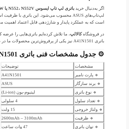
اگر به‌دنبال خرید
باتری لپ تاپ ایسوس N552، N552V یا N552VW
لپ‌تاپ‌های ASUS محسوب می‌شود. این باتری با ظرفیت استاندارد، سلول‌های لیتیوم یونی با
است که به عملکرد پایدار و شارژدهی قابل اعتماد اهمیت می
در فروشگاه
کالالپ
، ما تلاش کرده‌ایم باتری‌هایی را عرضه ک
باتری A41N1501 نیز یکی از پرفروش‌ترین محصولات ما در دسته باتری لپ‌تاپ ایسوس است.
⚙️ جدول مشخصات فنی باتری Asus A41N1501
مشخصات
توضیحات
🔹 پارت نامبر
A41N1501
🔹 برند سازگار
ASUS
🔹 نوع باتری
لیتیوم-یون (Li-ion)
🔹 تعداد سلول
4 سلولی
🔹 ولتاژ خروجی
15 ولت
🔹 ظرفیت
2600mAh – 3100mAh
🔹 توان باتری
47 وات ساعت