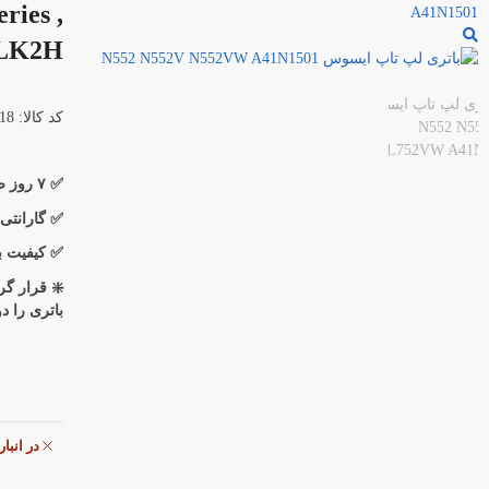
ies ,
1LK2H
کد کالا: 50018
✅ ۷ روز ضمانت بازگشت کالا
✅ گارانتی
✅ کیفیت برد و 
❇️ قرار گ
باتری را د
در انبا