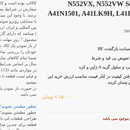
N552VX, N552VW Ser
کالالپ بوده است و کال
سفارش در شرایط مطل
A41N1501, A41LK9H, L4
برسد. با وجود این م
با مسایلی روبرو شوند
بین المللی و ایران (زی
) میباشد که دارای گا
مشمول 7 روز م
از باز نمودن پک کالا،
خودتان را بررسی نمائی
ضمنا تمام کالاهای سای
 تعویض بی قید و شرط
سال بر اساس شرایط 
سلول گرید A ژاپن و کره
د
و فیلم تست قطعه با ش
رفتن کیفیت در کنار قیمت مناسب ارزش خرید این
میشود.
و چندان کرده.
در صورت باز نمودن پ
نمی باشد.
۱,۱۵۰,۰۰۰
تومان
چطور مطمئن بشویم!؟
چطور مطمئن بشویم!؟
طراحی قطعات لپ تاپ
ر موجود نمی باشد
قطعه برای چندین مدل 