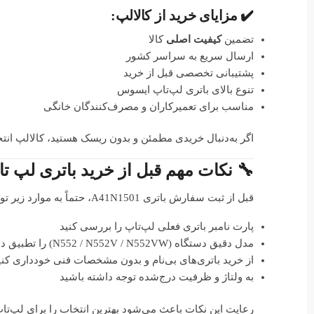
✔️ مزایای خرید از کالالپ:
تضمین
کیفیت اصلی
کالا
ارسال سریع به سراسر کشور
پشتیبانی تخصصی قبل از خرید
تنوع بالای باتری لپ‌تاپ ایسوس
مناسب برای تعمیرکاران و مصرف‌کنندگان خانگی
اگر به‌دنبال خریدی مطمئن و بدون ریسک هستید، کالالپ ان
🔧 نکات مهم قبل از خرید باتری لپ 
قبل از ثبت سفارش باتری A41N1501، حتماً به موارد زیر توجه کنید:
پارت نامبر باتری فعلی لپ‌تاپ را بررسی کنید
مدل دقیق دستگاه (N552 / N552V / N552VW) را تطبیق دهید
از خرید باتری‌های بی‌نام و بدون مشخصات فنی خودداری کنی
به ولتاژ و ظرفیت درج‌شده توجه داشته باشید
رعایت این نکات باعث می‌شود بهترین انتخاب را برای لپ‌تا