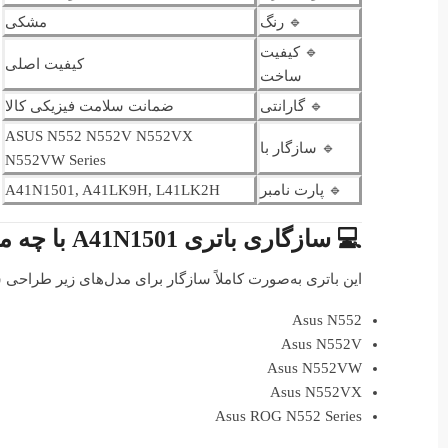
🔹 رنگ
مشکی
🔹 کیفیت
کیفیت اصلی
ساخت
🔹 گارانتی
ضمانت سلامت فیزیکی کالا
ASUS N552 N552V N552VX
🔹 سازگار با
N552VW Series
🔹 پارت نامبر
A41N1501, A41LK9H, L41LK2H
💻 سازگاری باتری A41N1501 با چه مدل‌هایی است؟
این باتری به‌صورت کاملاً سازگار برای مدل‌های زیر طراحی
Asus N552
Asus N552V
Asus N552VW
Asus N552VX
Asus ROG N552 Series