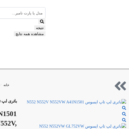
نتیجه
مشاهده همه نتایچ
خانه
/
باتری لپ تاپ ایسوس 01
1N1501
N552V,