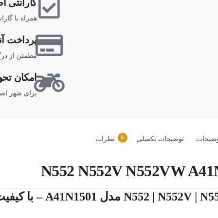
گارانتی اص
همراه با گارا
پرداخت آن
مطمئن از درگ
امکان تحو
برای شهر اصف
0
ضیحات
توضیحات تکمیلی
نظرات
🔋 خرید باتری لپ تاپ ایسوس 52V | N552VW