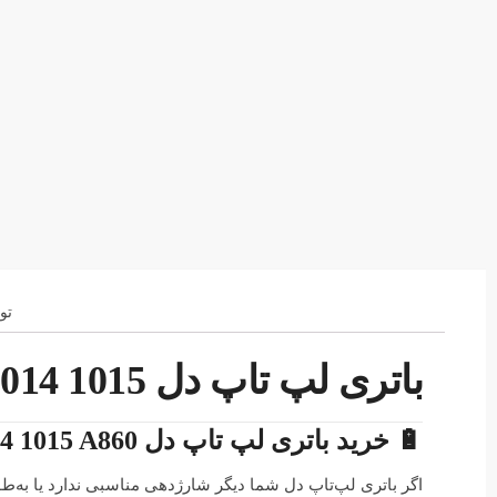
تو
باتری لپ تاپ دل Vostro A840 A860 1014 1015
🔋 خرید باتری لپ تاپ دل Dell Vostro 1014 1015 A860 پارت نامبر A840 | با کیفیت اصلی از کالالپ
اگر باتری لپ‌تاپ دل شما دیگر شارژدهی مناسبی ندارد یا به‌