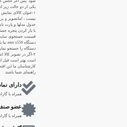
شود .پس اگر عکس کال
یکی از دو حالت زیر اتف
۱-عنوان کالای نمایش
نیست ، اماتصویر و برن
جدول مدلها و پارت نام
قسمت جستجوی سایت رف
دستگاه
دستگاه را جستجو نماییم "0
۲-اگر در تصویر کالا ا
است بهتر است قبل از 
کارشناسان ما این افتخ
راهنمای شما باشند
دارای نماد
همراه با گارا
عضو صنف 
همراه با گارا