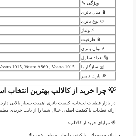
ویژگی
🔧
🔋 مدل باتری
⚙️ نوع باتری
⚡ ولتاژ
🔋 ظرفیت
⚡ توان باتری
🔢 تعداد سلول
💻 سازگار با
 Vostro 1015, Vostro A860 , Vostro 1015
🔎 پارت نامبر
💡 چرا خرید از کالالپ بهترین انتخاب 
در بازار قطعات لپ‌تاپ، کیفیت باتری اهمیت بسیار بالایی دار
ارائه قطعات با
کیفیت اصلی
، خیال شما را از بابت خریدی مطم
🌟 مزایای خرید از کالالپ:
ارائه محصولات با کیفیت اصلی و طول عمر بالا