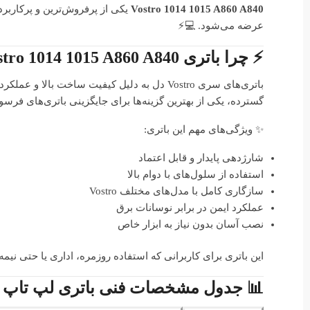
Vostro 1014 1015 A860 A840
یکی از پرفروش‌ترین و پرکاربردترین باتری‌ها ب
عرضه می‌شود. 💻⚡
⚡ چرا باتری Dell Vostro 1014 1015 A860 A840 انتخاب مناسبی است؟
باتری‌های سری Vostro دل به دلیل کیفیت ساخت ب
گسترده، یکی از بهترین گزینه‌ها برای جایگزینی باتری‌های ف
✨ ویژگی‌های مهم این باتری:
شارژدهی پایدار و قابل اعتماد
استفاده از سلول‌های با دوام بالا
سازگاری کامل با مدل‌های مختلف Vostro
عملکرد ایمن در برابر نوسانات برق
نصب آسان بدون نیاز به ابزار خاص
این باتری برای کاربرانی که استفاده روزمره، اداری یا حتی نیم
📊 جدول مشخصات فنی باتری لپ تاپ Dell Vostro 1014 1015 A860 A840