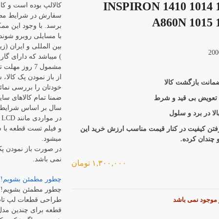
INSPIRON 1410 1014 
کالالپ بوده است و کال
سفارش در شرایط مطل
A860N 1015 
برسد. با وجود این م
با مسایلی روبرو شوند
بین المللی و ایران (زی
) میباشد که دارای گا
مشمول 7 روز م
از باز نمودن پک کالا،
خودتان را بررسی نمائی
ضمنا تمام کالاهای سای
 تعویض بی قید و شرط
سال بر اساس شرایط 
لا در برد و سلول
د
و فیلم تست قطعه با ش
رفتن کیفیت در کنار قیمت مناسب ارزش خرید این
میشود.
و چندان کرده.
در صورت باز نمودن پ
نمی باشد.
۱,۳۰۰,۰۰۰
تومان
چطور مطمئن بشویم!؟
چطور مطمئن بشویم!؟
طراحی قطعات لپ تاپ
ر موجود نمی باشد
قطعه برای چندین مدل 