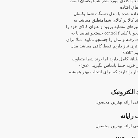
ا با کالای مورد نظر شما یکسان است
اق افتاده
 داده شده با مدل دستگاه شما یکسان
د کالا بر کالای شمامنطبق میباشد به
برهای مشابه بروید و عنوان کالای خود را
با باز کردن پنجره جستجو با کلید control f جستجو نمایید یا به
ته و مدل را جستجو نمایید. مثلا برای
 asus x550 ما باتری نیاز داریم فقط کافی میباشد مدل
x55"
نطباق کامل دارید اما برند شما متفاوت
خرید حتما باتماس بگیرید .<ذق>
ار را دارند که برای انتخاب بهتر همیشه
 الکترونیک
نتی ارائه بهترین محصول
رایانه
نتی ارائه بهترین محصول