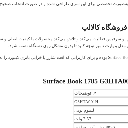
تری کیبورد Surface Book 1785 پارت نامبر G3HTA001H به‌صورت تخصصی برای این سری طراحی شده و در صورت انت
 سرفیس فعالیت می‌کند و تلاش می‌کند محصولات با کیفیت اصلی و سازگار
مدل و پارت نامبر توجه کنید تا بدون مشکل روی دستگاه نصب شود.
باتری G3HTA001H یکی از مدل‌های پرکاربرد برای Surface Book 1785 بوده و برای کاربرانی که افت شارژ یا خرابی بات
📌
توضیحات
G3HTA001H
لیتیوم یونی
7.57 ولت
8030 میلی آمپر ساعت