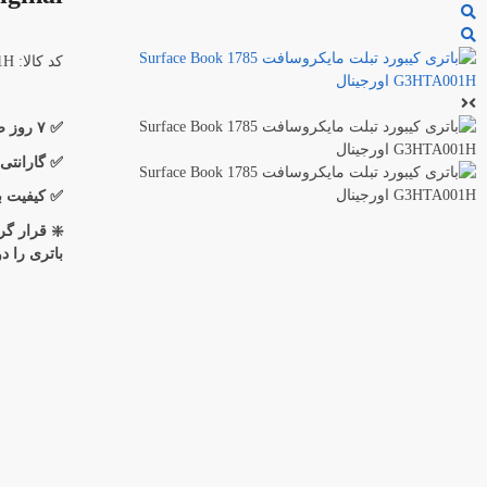
کد کالا: G3HTA001H
✅ ۷ روز ضمانت بازگشت کالا
✅ گارانتی
✅ کیفیت با
❇️ قرار گ
باتری را د