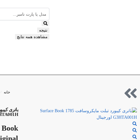
نتیجه
مشاهده همه نتایچ
خانه
/
HTA001H
e Book
ginal