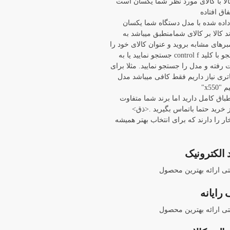
ا با کالای مورد نظر شما یکسان است
اق افتاده
 داده شده با مدل دستگاه شما یکسان
د کالا بر کالای شمامنطبق میباشد به
برهای مشابه بروید و عنوان کالای خود را
با باز کردن پنجره جستجو با کلید control f جستجو نمایید یا به
ته و مدل را جستجو نمایید. مثلا برای
 asus x550 ما باتری نیاز داریم فقط کافی میباشد مدل
x55"
نطباق کامل دارید اما برند شما متفاوت
خرید حتما باتماس بگیرید .<ذق>
ار را دارند که برای انتخاب بهتر همیشه
 الکترونیک
نتی ارائه بهترین محصول
رایانه
نتی ارائه بهترین محصول