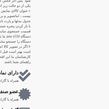
شود .پس اگر عکس کال
یکی از دو حالت زیر اتف
۱-عنوان کالای نمایش
نیست ، اماتصویر و برن
جدول مدلها و پارت نام
قسمت جستجوی سایت رف
دستگاه
دستگاه را جستجو نماییم "0
۲-اگر در تصویر کالا ا
است بهتر است قبل از 
کارشناسان ما این افتخ
راهنمای شما باشند
دارای نماد
همراه با گارا
عضو صنف 
همراه با گارا