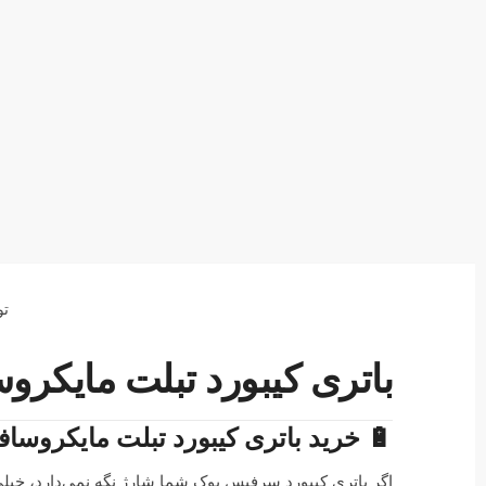
تو
باتری کیبورد تبلت مایکروسافت ok 1785 G3HTA001H
🔋 خرید باتری کیبورد تبلت مایکروسافت ce Book 1785 G3HTA001H
اگر باتری کیبورد سرفیس بوک شما شارژ نگه نمی‌دارد، خیل