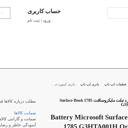
حساب کاربری
۰
ورود | ثبت نام
قطعات لپ تاپ
باتری لپ تاپ
باتری کیبورد تبلت مایکروسافت Surface Book 1785 G3HTA001H
/
/
باتری کیبورد تبلت مایکروسافت Surface Book 1785
مطلب درباره کالاها
قب
G3
ضمانت کالاها
Battery Microsoft Surfac
ضمانت و گارانتی کالاه
1785 G3HTA001H Ori
آسودگی خاطر و رضایت 