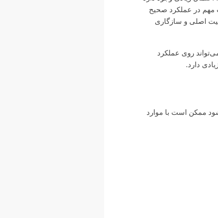
 کیبورد تبلت مایکروسافت Surface Book 1785 G3HTA001H یکی از قطعات مهم در عملکرد صحیح
یفیت اصلی و سازگاری
سب می‌تواند روی عملکرد
ادی دارد.
کل شود ممکن است با موارد