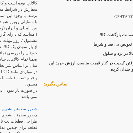
کالالپ بوده است و کال
سفارش در شرایط مطل
برسد. با وجود این م
با مسایلی روبرو شوند
بین المللی و ایران (زی
) میباشد که دارای گا
مشمول 7 روز م
 تعویض بی قید و شرط
از باز نمودن پک کالا،
خودتان را بررسی نمائی
لا در برد و سلول
ضمنا تمام کالاهای سای
رفتن کیفیت در کنار قیمت مناسب ارزش خرید این
سال بر اساس شرایط 
و چندان کرده.
د
و فیلم تست قطعه با ش
تماس بگیرید
میشود.
در صورت باز نمودن پ
نمی باشد.
چطور مطمئن بشویم!؟
چطور مطمئن بشویم!؟
طراحی قطعات لپ تاپ
قطعه برای چندین مدل 