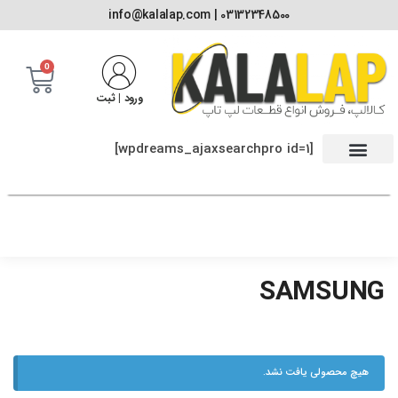
03132348500 | info@kalalap.com
0
ورود | ثبت
[wpdreams_ajaxsearchpro id=1]
SAMSUNG
هیچ محصولی یافت نشد.