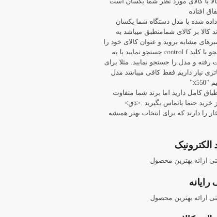
ا با کالای مورد نظر شما یکسان است
اق افتاده
 داده شده با مدل دستگاه شما یکسان
د کالا بر کالای شمامنطبق میباشد به
برهای مشابه بروید و عنوان کالای خود را
با باز کردن پنجره جستجو با کلید control f جستجو نمایید یا به
ته و مدل را جستجو نمایید. مثلا برای
 asus x550 ما باتری نیاز داریم فقط کافی میباشد مدل
x55"
نطباق کامل دارید اما برند شما متفاوت
خرید حتما باتماس بگیرید .<ذق>
ار را دارند که برای انتخاب بهتر همیشه
 الکترونیک
نتی ارائه بهترین محصول
رایانه
نتی ارائه بهترین محصول