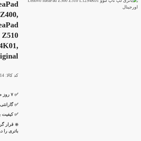
eaPad
 Z400,
eaPad
 Z510
4K01,
ginal
کد کالا: 70014-1
✅ ۷ روز ضمانت بازگشت کالا
✅ گارانتی
✅ کیفیت با
❇️ قرار گ
باتری را د