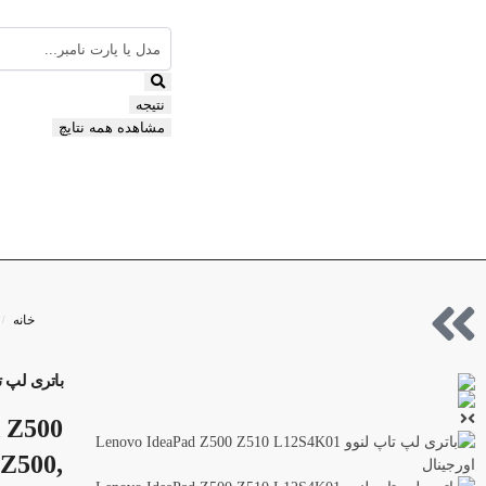
نتیجه
مشاهده همه نتایچ
خانه
/
باتری لپ تاپ لنوو 0 L12S4K01
d Z500
Z500,