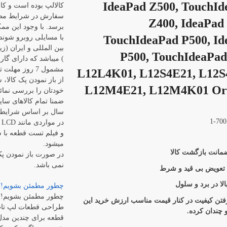
IdeaPad Z500, TouchId
کالالپ بوده است و کال
سفارش در شرایط مطل
Z400, IdeaPad
برسد. با وجود این م
TouchIdeaPad P500, Id
با مسایلی روبرو شوند
بین المللی و ایران (زی
P500, TouchIdeaPad
) میباشد که دارای گا
مشمول 7 روز م
L12L4K01, L12S4E21, L12S
از باز نمودن پک کالا،
L12M4E21, L12M4K01 Ori
خودتان را بررسی نمائی
ضمنا تمام کالاهای سای
سال بر اساس شرایط 
د
و فیلم تست قطعه با ش
میشود.
در صورت باز نمودن پ
نمی باشد.
 تعویض بی قید و شرط
لا در برد و سلول
چطور مطمئن بشویم!؟
چطور مطمئن بشویم!؟
رفتن کیفیت در کنار قیمت مناسب ارزش خرید این
طراحی قطعات لپ تاپ
و چندان کرده.
قطعه برای چندین مدل 