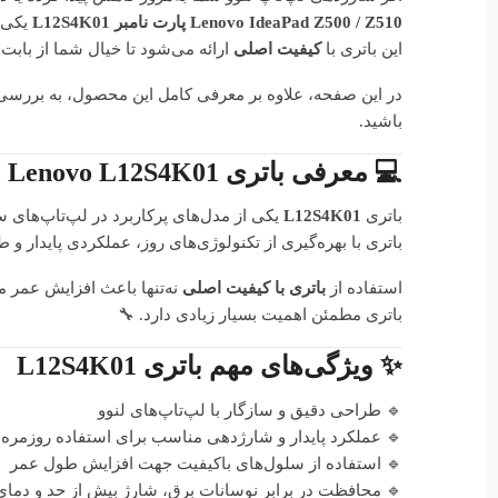
Lenovo IdeaPad Z500 / Z510 پارت نامبر L12S4K01
یکی ا
این باتری با
کیفیت اصلی
ارائه می‌شود تا خیال شما از بابت 
در این صفحه، علاوه بر معرفی کامل این محصول، به بررسی وی
باشید.
💻 معرفی باتری Lenovo L12S4K01 مناسب IdeaPad Z500
باتری
L12S4K01
یکی از مدل‌های پرکاربرد در لپ‌تاپ‌های سری IdeaPad Z500 لنوو است که به‌طور خاص برا
باتری با بهره‌گیری از تکنولوژی‌های روز، عملکردی پایدار و
استفاده از
باتری با کیفیت اصلی
نه‌تنها باعث افزایش عمر م
باتری مطمئن اهمیت بسیار زیادی دارد. 🔧
✨ ویژگی‌های مهم باتری L12S4K01
🔹 طراحی دقیق و سازگار با لپ‌تاپ‌های لنوو
🔹 عملکرد پایدار و شارژدهی مناسب برای استفاده روزمره
🔹 استفاده از سلول‌های باکیفیت جهت افزایش طول عمر
🔹 محافظت در برابر نوسانات برق، شارژ بیش از حد و دمای 