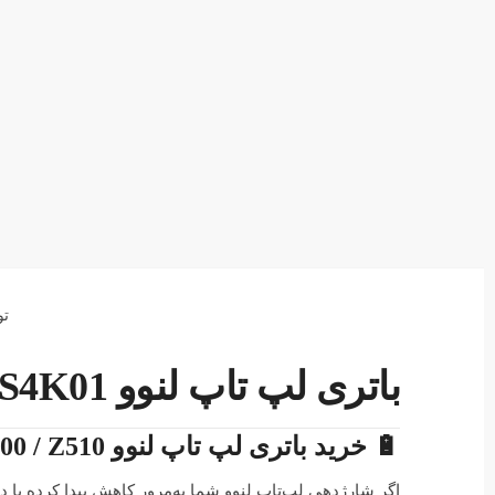
تو
باتری لپ تاپ لنوو Lenovo IdeaPad Z500 Z510 L12S4K01
🔋 خرید باتری لپ تاپ لنوو Lenovo IdeaPad Z500 / Z510 پارت نامبر L12S4K01 | کیفیت اصلی
اگر شارژدهی لپ‌تاپ لنوو شما به‌مرور کاهش پیدا کرده یا