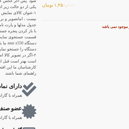
شود .پس اگر عکس کال
۱,۴۵۰,۰۰۰
تومان
یکی از دو حالت زیر اتف
۱-عنوان کالای نمایش
نیست ، اماتصویر و برن
جدول مدلها و پارت نام
ر موجود نمی باشد
قسمت جستجوی سایت رف
دستگاه
دستگاه را جستجو نماییم "0
۲-اگر در تصویر کالا ا
است بهتر است قبل از 
کارشناسان ما این افتخ
راهنمای شما باشند
دارای نماد
همراه با گارا
عضو صنف 
همراه با گارا