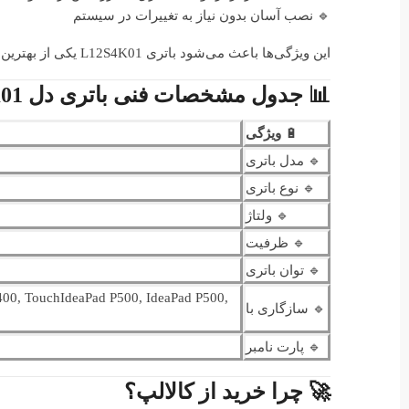
🔹 نصب آسان بدون نیاز به تغییرات در سیستم
این ویژگی‌ها باعث می‌شود باتری L12S4K01 یکی از بهترین انتخاب‌ها برای کاربران حرفه‌ای و خانگی باشد. 💡
📊 جدول مشخصات فنی باتری دل Lenovo IdeaPad Z500 L12S4K01
🔋
ویژگی
🔹 مدل باتری
🔹 نوع باتری
🔹 ولتاژ
🔹 ظرفیت
🔹 توان باتری
400, TouchIdeaPad P500, IdeaPad P500,
🔹 سازگاری با
🔹 پارت نامبر
🚀 چرا خرید از کالالپ؟