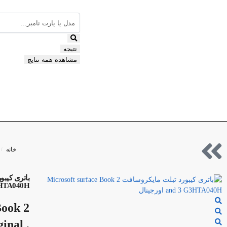
نتیجه
مشاهده همه نتایچ
خانه
/
3HTA040H
Book 2
nal ,