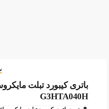
تو
G3HTA040H