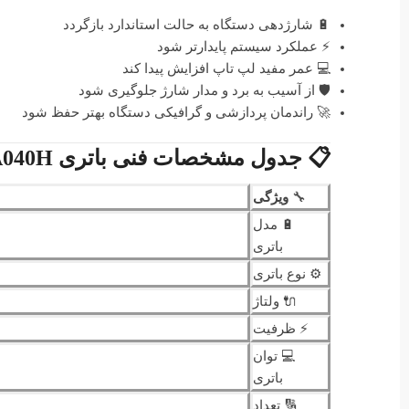
🔋 شارژدهی دستگاه به حالت استاندارد بازگردد
⚡ عملکرد سیستم پایدارتر شود
💻 عمر مفید لپ تاپ افزایش پیدا کند
🛡️ از آسیب به برد و مدار شارژ جلوگیری شود
🚀 راندمان پردازشی و گرافیکی دستگاه بهتر حفظ شود
📋 جدول مشخصات فنی باتری Microsoft Surface Book 2 & 3 G3HTA040H
🔧
ویژگی
🔋 مدل
باتری
⚙️ نوع باتری
🔌 ولتاژ
⚡ ظرفیت
💻 توان
باتری
🔢 تعداد