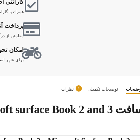
گارانتی اص
همراه با گارا
پرداخت آن
مطمئن از درگ
امکان تحو
برای شهر اصف
0
ضیحات
توضیحات تکمیلی
نظرات
باتری کیبورد تبلت مایکروسافت face Book 2 and 3