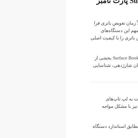
🔋 خرید باتری کیبورد تبلت مایکروسافت Microsoft Surface Book 2 و Surface Book 3 پارت نامبر
 زمان تعویض باتری فرا
Mic و Surface Book 3 پارت نامبر G3HTA040H یکی از قطعات مهم این دستگاه‌های
باتری را با کیفیت اصلی
باتری‌های سرفیس بوک به دلیل طراحی خاص و ساختار هیبریدی دستگاه، اهمیت بسیار زیادی دارند. در مدل‌های Surface Book 2 و Surface Book 3 بخشی از
مان شارژدهی، شناسایی
 نسبت به لپ تاپ‌های
نیز با مشکل مواجه
ظرفیت و ابعاد کاملاً مطابق استاندارد دستگاه