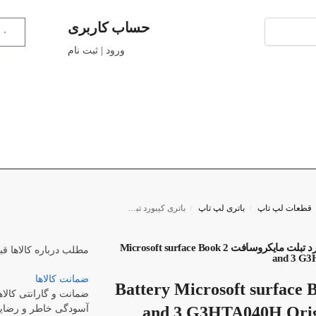
حساب کاربری
۰
ورود | ثبت نام
قطعات لپ تاپ
باتری لپ تاپ
باتری کیبورد تبلت مایکروسافت Microsoft surface Book 2 and 3 G3HTA040H
/
/
باتری کیبورد تبلت مایکروسافت Microsoft surface Book 2
مطلب درباره کالاها
قب
and 3 G
ضمانت کالاها
Battery Microsoft surface 
ضمانت و گارانتی کالاه
and 3 G3HTA040H Origi
آسودگی خاطر و رضایت 