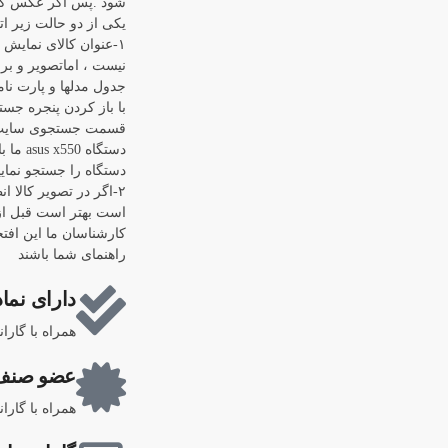
شود .پس اگر عکس کال
یکی از دو حالت زیر اتف
۱-عنوان کالای نمایش
نیست ، اماتصویر و برن
جدول مدلها و پارت نام
قسمت جستجوی سایت رف
دستگاه
دستگاه را جستجو نماییم "0
۲-اگر در تصویر کالا ا
است بهتر است قبل از 
کارشناسان ما این افتخ
راهنمای شما باشند
دارای نماد
همراه با گارا
عضو صنف 
همراه با گارا