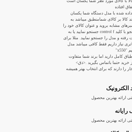
ا با کالای مورد نظر شما یکسان است
اق افتاده
 داده شده با مدل دستگاه شما یکسان
د کالا بر کالای شمامنطبق میباشد به
برهای مشابه بروید و عنوان کالای خود را
با باز کردن پنجره جستجو با کلید control f جستجو نمایید یا به
ته و مدل را جستجو نمایید. مثلا برای
 asus x550 ما باتری نیاز داریم فقط کافی میباشد مدل
x55"
نطباق کامل دارید اما برند شما متفاوت
خرید حتما باتماس بگیرید .<ذق>
ار را دارند که برای انتخاب بهتر همیشه
 الکترونیک
نتی ارائه بهترین محصول
رایانه
نتی ارائه بهترین محصول