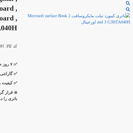
oard ,
oard ,
040H
کد کالا: G3HTA040H
✅ ۷ روز ضمانت بازگشت کالا
✅ گارانتی
✅ کیفیت با
❇️ قرار گ
باتری را د