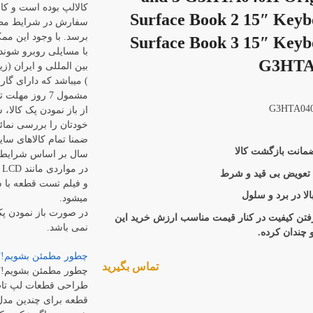
کالالپ بوده است و کال
Surface Book 2 15″ Keyb
سفارش در شرایط مطل
برسد. با وجود این م
Surface Book 3 15″ Keyb
با مسایلی روبرو شوند
G3HTA
بین المللی و ایران (زی
) میباشد که دارای گا
مشمول 7 روز م
از باز نمودن پک کالا،
خودتان را بررسی نمائی
ضمنا تمام کالاهای سای
سال بر اساس شرایط 
د
 تعویض بی قید و شرط
و فیلم تست قطعه با ش
لا در برد و سلول
میشود.
در صورت باز نمودن پ
رفتن کیفیت در کنار قیمت مناسب ارزش خرید این
نمی باشد.
و چندان کرده.
چطور مطمئن بشویم!؟
تماس بگیرید
چطور مطمئن بشویم!؟
طراحی قطعات لپ تاپ
قطعه برای چندین مدل 