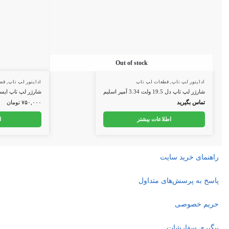
Out of stock
اداپتور لپ تاپ
,
قطعات لپ تاپ
اداپتور لپ تاپ
,
قطعات
شارژر لپ تاپ دل 19.5 ولت 3.34 آمپر اسلیم
شارژر لپ تاپ ایسوس ۱۹ ولت 3.42 آمپر زنبوکی م
تماس بگیرید
۷۵۰,۰۰۰
تومان
اطلاعات بیشتر
افزو
راهنمای خرید سایت
پاسخ به پرسش‌های متداول
حریم خصوصی
پیگیری سفارشات