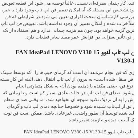
د، کار چندان بصرفه‌ای نیست، غالباً توصیه می شود این قطعه تعویض
.تشخیص این مسئله که آیا امکان تعمیر فن لپ تاپ وجود دارد یا خیر،
 بررسی کارشناسان سخت افزاری تعیین می شود.در شرایطی که فن
لاً خراب شده و امکان تعمیر آن وجود نداشته باشد، تعویض فن لپ تاپ
رین گزینه خواهد بود. چون هم هزینه چندانی ندارد و هم استفاده از یک
نو، تأثیر بسزایی در افزایش عمر مفید سایر قطعات دارد.
فن لپ تاپ لنوو FAN IdeaPad LENOVO V330-15
V130-
ری که فن انجام می‌دهد آن است که گرمای چیپ‌ها را –که توسط سینک
فن منقل شده است- به بیرون از لپ تاپ انتقال ‌دهد. البته این کار بسته
نوع فن، -یعنی مکنده یا دمنده بودن آن- به شکل متفاوتی انجام
‌شود. صدای فن لپ تاپ در حالت عادی بسیار کم است و تا زمانی که
 را به آن نزدیک نکنید متوجه آن نخواهید شد، اما وقتی صدای منظم
 تق از لپ‌تاپ شنیده شود و خصوصا چنانچه دمای لپ تاپ و گرمای
لید شده توسط آن بطور واضحی غیر‌عادی باشد، ممکن است فن نوت
 آسیب دیده و نیازمند تعمیر باشد.
اپ لنوو FAN IdeaPad LENOVO V330-15 V130-15