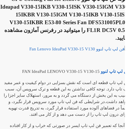
Ideapad V330-15IKB V330-15ISK V330-15IGM V33
15IKBR V130-15IGM V130-15IKB V130-15I
V130-15IKBR E53-80 Series Fan DFS531005PL
FL1R DC5V 0.5A را میتوانید در رفرنس آمازون مشاهده
یید.
 لپ تاپ لنوو
FAN IdeaPad LENOVO V330-15 V130-15
 لپ تاپ قطعه ای است که نقش بسزایی در دوام کیفیت و عمر مفید
 تاپ دارد. توجه کافی نداشتن به این قطعه و ترک سرویس آن، سبب
ب به این بخش از دستگاه می گردد و به مرور، استهلاک سایر اجزا را
اهد داشت.در شرایطی که فن لپ تاپ مورد سرویس قرار نگیرد، و
ماً در فضاهای آلوده مورد استفاده قرار گیرد، به تدریج قدرت تهویه
ی درون لپ تاپ را از دست می دهد و از کار می افتد.
آنجا که تعمیر فن لپ تاپ ایسر در صورتی که خراب و از کار افتاده