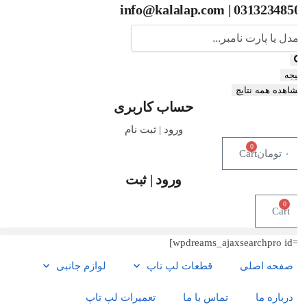
03132348500 | info@kalalap
یجه
اهده همه نتایچ
حساب کاربری
ورود | ثبت نام
0
۰
تومان
Cart
ورود | ثبت
0
Cart
صفحه اصلی
قطعات لپ تاپ
لوازم جانبی
درباره ما
تماس با ما
تعمیرات لپ تاپ