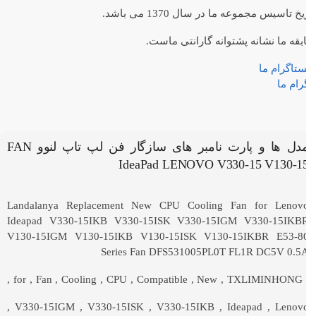
یخ تاسیس مجموعه ما در سال 1370 می باشد.
قه ما نشانه پشتوانه گارانتی ماست.
ستاگرام ما
رام ما
مدل ها و پارت نامبر های سازگار فن لپ تاپ لنوو FAN
IdeaPad LENOVO V330-15 V130-1
Landalanya Replacement New CPU Cooling Fan for Lenov
Ideapad V330-15IKB V330-15ISK V330-15IGM V330-15IKB
V130-15IGM V130-15IKB V130-15ISK V130-15IKBR E53-8
Series Fan DFS531005PL0T FL1R DC5V 0.5
,
for
,
Fan
,
Cooling
,
CPU
,
Compatible
,
New
,
TXLIMINHONG
,
V330-15IGM
,
V330-15ISK
,
V330-15IKB
,
Ideapad
,
Lenov