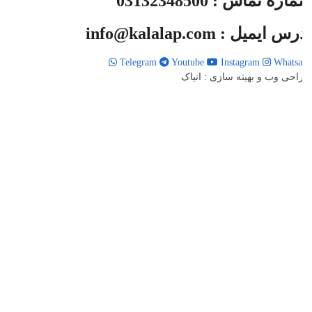
ره تماس : 03132348500
س ایمیل : info@kalalap.com
Telegram
Youtube
Instagram
Whats
حی وب و بهینه سازی : انیاک