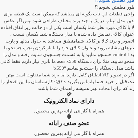
ور مطمئن بشویم!؟
ور مطمئن بشویم!؟
احی قطعات لپ تاپ بگونه ای میباشد که ممکن است یک قطعه برای
دین مدل لپتاپ در یک یا چند برند مختلف طراحی شود .پس اگر عکس
ا با کالای مورد نظر شما یکسان است یکی از دو حالت زیر اتفاق افتاده
-عنوان کالای نمایش داده شده با مدل دستگاه شما یکسان نیست ،
تصویر و برند کالا بر کالای شمامنطبق میباشد به جدول مدلها و پارت
برهای مشابه بروید و عنوان کالای خود را با باز کردن پنجره جستجو با
کلید control f جستجو نمایید یا به قسمت جستجوی سایت رفته و مدل را
جستجو نمایید. مثلا برای دستگاه asus x550 ما باتری نیاز داریم فقط کافی
اشد مدل دستگاه را جستجو نماییم "x550"
-اگر در تصویر کالا انطباق کامل دارید اما برند شما متفاوت است بهتر
 قبل از خرید حتما باتماس بگیرید .<ذق> کارشناسان ما این افتخار را
ند که برای انتخاب بهتر همیشه راهنمای شما باشند
دارای نماد الکترونیک
همراه با گارانتی ارائه بهترین محصول
عضو صنف رایانه
همراه با گارانتی ارائه بهترین محصول