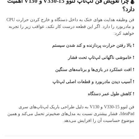
🌡️ چرا تعویض فن لپ‌تاپ لنوو V330-15 و V130 اهمیت
دارد؟
فن وظیفه هدایت هوای خنک به داخل دستگاه و خارج کردن حرارت CPU
و مادربورد را دارد. اگر این قطعه درست کار نکند، عواقب زیر را تجربه
خواهید کرد:
❗
بالا رفتن حرارت پردازنده و کند شدن سیستم
❗
خاموشی ناگهانی لپ‌تاپ تحت فشار
❗
افت عملکرد در بازی‌ها و برنامه‌های سنگین
❗
آسیب دیدن مادربورد و قطعات اصلی لپ‌تاپ
❗
کاهش طول عمر دستگاه
فن لنوو V330-15 و V130 به دلیل طراحی باریک لپ‌تاپ‌های سری
IdeaPad، فشار بیشتری نسبت به مدل‌های ضخیم‌تر تحمل می‌کند و همین
موضوع حساسیت آن را افزایش می‌دهد.