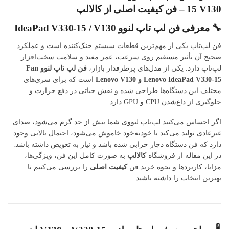
15 V130 – فن کیفیت اصلی از کالالپ
🔧 معرفی فن لپ تاپ لنوو IdeaPad V330-15 / V130
فن لپ‌تاپ یکی از مهم‌ترین قطعات سیستم خنک‌کننده است و عملکرد
صحیح آن تأثیر مستقیم روی سرعت، عمر مفید و سلامت سخت‌افزار
لپ‌تاپ دارد. یکی از مدل‌های پرطرفدار بازار،
فن لپ تاپ لنوو Fan
Lenovo IdeaPad V330-15 و Lenovo V130
است که برای سری‌های
مختلف این دستگاه‌ها طراحی شده و نقش حیاتی در دفع حرارت و
جلوگیری از داغ‌شدن CPU و GPU دارد.
اگر احساس می‌کنید لپ‌تاپ لنووی شما بیش از حد گرم می‌شود، صدای
غیرعادی تولید می‌کند یا خودبه‌خود خاموش می‌شود، احتمال بالایی وجود
دارد که فن دستگاه دچار خرابی شده باشد و نیاز به تعویض داشته باشد.
در این مقاله از فروشگاه
کالالپ
به صورت کامل این فن، ویژگی‌ها،
مزایا، کاربردها و نحوه خرید فن
کیفیت اصلی
را بررسی می‌کنیم تا
بهترین انتخاب را داشته باشید.