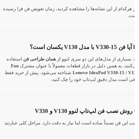
 هرکدام از این نشانه‌ها را مشاهده کردید، زمان تعویض فن فرا رسیده
ت.
ن V330-15 با مدل V130 یکسان است؟
. بسیاری از مدل‌های این دو سری لنوو از
همان طراحی فن
استفاده
کنند، به همین دلیل در بازار قطعات معمولاً با عنوان مشترک
Fan
Lenovo IdeaPad V330-15 / V1
شناخته می‌شود. پیش از خرید فقط
فی است مدل دقیق لپ‌تاپ خود را چک کنید.
روش نصب فن لپ‌تاپ لنوو V130 و V330
 این فن نسبتاً ساده است اما نیاز به دقت دارد. مراحل کلی عبارتند