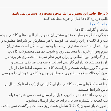
در حال حاضر این محصول در انبار موجود نیست و در دسترس نمی باشد.
ب درباره کالاها
قبل از خرید مطالعه کنید
انت کالاها
نت و گارانتی کالاها
دگی خاطر و رضایت مندی مشتریان همواره از الویت‏‌های کالالپ بوده
ت و کالالپ در این راستا می‏‌کوشد تا هر سفارش در شرایط مطلوب و
رد انتظار به دست مشتری برسد. با وجود این ممکن است مشتریان
رم پس از خرید، با مسایلی روبرو شوند. تمامی محصولات کالالپ
ای گارانتی بین المللی و ایران (زیر نظر نماینده انحصاری هر برند در
ان ) میباشد که دارای گارانتی اصالت و سلامت فیزیکی هستند و
مشمول 7 روز مهلت تست و بازگشت کالا می‌شوند. لطفا قبل از باز
دن پک کالا، سلامت ظاهری و مطابق بودن با کالای خودتان را بررسی
ئید.
ا تمام کالاهای سایت کالالپ دارای گارانتی از یک ماه تا یک سال بر
اس شرایط هستند.
در مواردی مانند LCD و مادربرد قبل از ارسال تست می شود و فیلم
ت قطعه با شماره سریال برای خریدار ارسال میشود.
 صورت باز نمودن پک کالا شامل هفت روز ضمانت بازگشت نمی باشد.