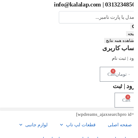
03132348500 | info@kalalap
یجه
اهده همه نتایچ
اب کاربری
د | ثبت نام
0
۰
تومان
Cart
ود | ثبت
0
Cart
صفحه اصلی
قطعات لپ تاپ
لوازم جانبی