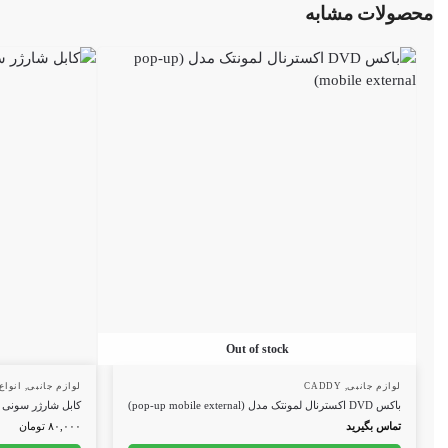
محصولات مشابه
Out of stock
لوازم جانبی
,
CADDY
لوازم جانبی
,
انواع کا
باکس DVD اکسترنال لمونتک مدل (pop-up mobile external)
کابل شارژر سونی CABLE SONY 6.5*4.4
تماس بگیرید
۸۰,۰۰۰
تومان