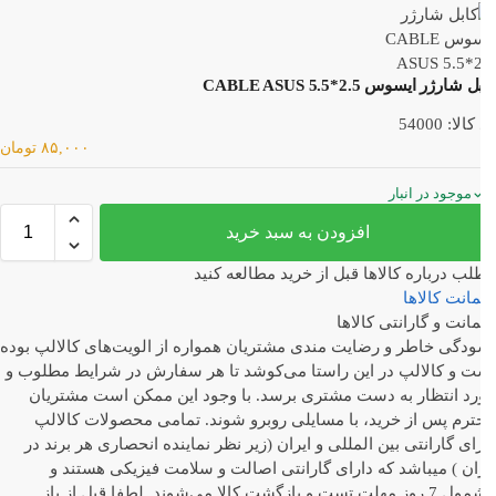
شارژر ایسوس CABLE ASUS 5.5*2.5
لا: 54000
۸۵,۰۰۰
تومان
موجود در انبار
افزودن به سبد خرید
ب درباره کالاها
قبل از خرید مطالعه کنید
انت کالاها
نت و گارانتی کالاها
دگی خاطر و رضایت مندی مشتریان همواره از الویت‏‌های کالالپ بوده
ت و کالالپ در این راستا می‏‌کوشد تا هر سفارش در شرایط مطلوب و
رد انتظار به دست مشتری برسد. با وجود این ممکن است مشتریان
رم پس از خرید، با مسایلی روبرو شوند. تمامی محصولات کالالپ
ای گارانتی بین المللی و ایران (زیر نظر نماینده انحصاری هر برند در
ان ) میباشد که دارای گارانتی اصالت و سلامت فیزیکی هستند و
مشمول 7 روز مهلت تست و بازگشت کالا می‌شوند. لطفا قبل از باز