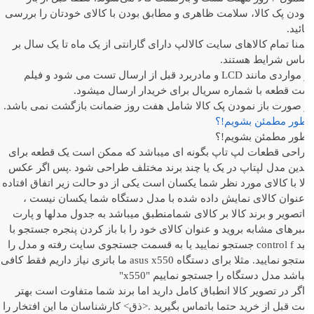
دن پک کالا، سلامت ظاهری و مطابق بودن با کالای خودتان را بررسی
ئید.
ا تمام کالاهای سایت کالالپ دارای گارانتی از یک ماه تا یک سال بر
اس شرایط هستند.
در مواردی مانند LCD و مادربرد قبل از ارسال تست می شود و فیلم
ت قطعه با شماره سریال برای خریدار ارسال میشود.
 صورت باز نمودن پک کالا شامل هفت روز ضمانت بازگشت نمی باشد.
ور مطمئن بشویم!؟
ور مطمئن بشویم!؟
احی قطعات لپ تاپ بگونه ای میباشد که ممکن است یک قطعه برای
دین مدل لپتاپ در یک یا چند برند مختلف طراحی شود .پس اگر عکس
ا با کالای مورد نظر شما یکسان است یکی از دو حالت زیر اتفاق افتاده
-عنوان کالای نمایش داده شده با مدل دستگاه شما یکسان نیست ،
تصویر و برند کالا بر کالای شمامنطبق میباشد به جدول مدلها و پارت
برهای مشابه بروید و عنوان کالای خود را با باز کردن پنجره جستجو با
کلید control f جستجو نمایید یا به قسمت جستجوی سایت رفته و مدل را
جستجو نمایید. مثلا برای دستگاه asus x550 ما باتری نیاز داریم فقط کافی
اشد مدل دستگاه را جستجو نماییم "x550"
-اگر در تصویر کالا انطباق کامل دارید اما برند شما متفاوت است بهتر
 قبل از خرید حتما باتماس بگیرید .<ذق> کارشناسان ما این افتخار را